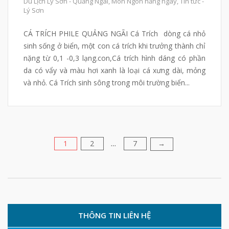
Du Lịch Lý Sơn - Quảng Ngãi
,
Món Ngon hằng ngày
,
Tin tức -
Lý Sơn
CÁ TRÍCH PHILE QUẢNG NGÃI Cá Trích dòng cá nhỏ
sinh sống ở biển, một con cá trích khi trưởng thành chỉ
nặng từ 0,1 -0,3 lạng.con,Cá trích hình dáng có phần
da có vẩy và màu hơi xanh là loại cá xưng dài, mỏng
và nhỏ. Cá Trích sinh sông trong môi trường biển...
1
2
7
Phân
→
…
trang
bài
viết
THÔNG TIN LIÊN HỆ