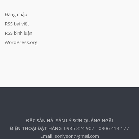
Đăng nhập
RSS bài viết
RSS bình luận
WordPress.org
ĐẶC SẢN HẢI SẢN LÝ SƠN QUẢNG NGÃI
ĐIỆN THOẠI ĐẶT HÀNG
: 0985 324 907 - 0906 414 177
Email
: sonlyson@gmail.com