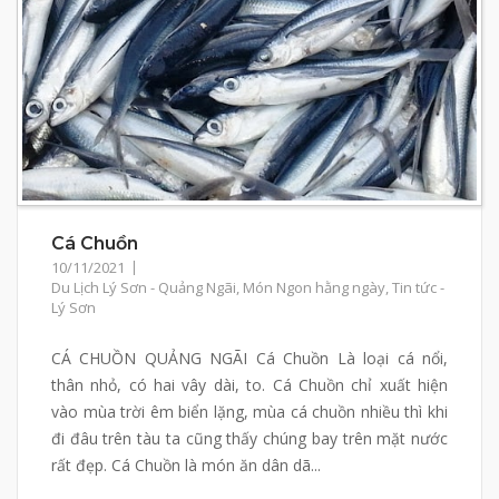
Cá Chuồn
10/11/2021
Du Lịch Lý Sơn - Quảng Ngãi
,
Món Ngon hằng ngày
,
Tin tức -
Lý Sơn
CÁ CHUỒN QUẢNG NGÃI Cá Chuồn Là loại cá nổi,
thân nhỏ, có hai vây dài, to. Cá Chuồn chỉ xuất hiện
vào mùa trời êm biển lặng, mùa cá chuồn nhiều thì khi
đi đâu trên tàu ta cũng thấy chúng bay trên mặt nước
rất đẹp. Cá Chuồn là món ăn dân dã...