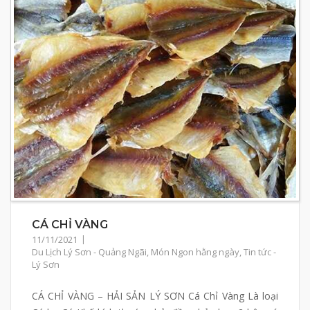
CÁ CHỈ VÀNG
11/11/2021
Du Lịch Lý Sơn - Quảng Ngãi
,
Món Ngon hằng ngày
,
Tin tức -
Lý Sơn
CÁ CHỈ VÀNG – HẢI SẢN LÝ SƠN Cá Chỉ Vàng Là loại