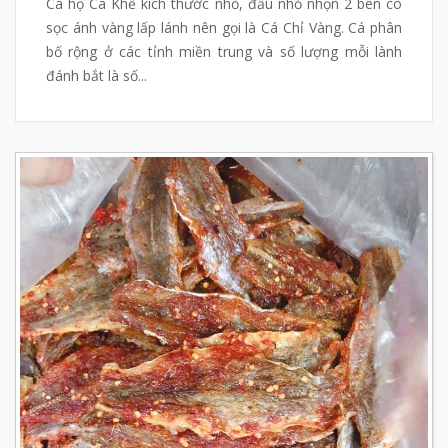
Cá họ Cá Khế kích thước nhỏ, đầu nhỏ nhọn 2 bên có
sọc ánh vàng lấp lánh nên gọi là Cá Chỉ Vàng. Cá phân
bố rộng ở các tỉnh miền trung và số lượng mỗi lành
đánh bắt là số...