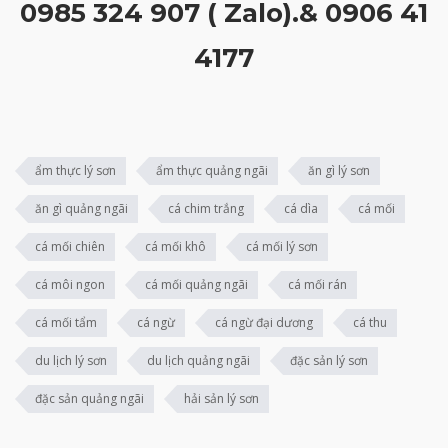
0985 324 907 ( Zalo).& 0906 41
4177
ẩm thực lý sơn
ẩm thực quảng ngãi
ăn gì lý sơn
ăn gì quảng ngãi
cá chim trắng
cá dìa
cá mối
cá mối chiên
cá mối khô
cá mối lý sơn
cá môi ngon
cá mối quảng ngãi
cá mối rán
cá mối tẩm
cá ngừ
cá ngừ đại dương
cá thu
du lịch lý sơn
du lịch quảng ngãi
đặc sản lý sơn
đặc sản quảng ngãi
hải sản lý sơn