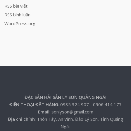
RSS bài viết
RSS bình luận
WordPress.org
ĐẶC SẢN HẢI SẢN LÝ SƠN QUẢNG NGÃI
ĐIỆN THOẠI ĐẶT HÀNG
: 0985 324 907 - 0906 414 177
Email
: sonlyson@gmail.com
Địa chỉ chính
: Thôn Tây, An Vĩnh, Đảo Lý Sơn, Tỉnh Quảng
Ngãi.