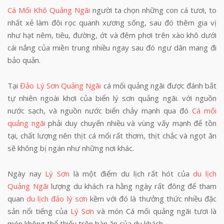
Cá Mối Khô Quảng Ngãi
người ta chọn những con cá tươi, to
nhất xẻ làm đôi rọc quanh xương sống, sau đó thêm gia vị
như hạt nêm, tiêu, đường, ớt và đêm phơi trên xào khô dưới
cái nắng của miền trung nhiều ngay sau đó ngư dân mang đi
bảo quản.
Tại
Đảo Lý Sơn Quảng Ngãi
cá mối quảng ngãi được đánh bắt
tự nhiên ngoài khơi của biển lý sơn quảng ngãi. với nguồn
nước sạch, và nguồn nước biển chảy mạnh qua đó
Cá mối
quảng ngãi
phải duy chuyến nhiều và vùng vấy mạnh để tồn
tại, chất lượng nên thịt cá mối rất thơm, thịt chắc và ngọt ăn
sẽ không bị ngán như những nơi khác.
Ngày nay
Lý Sơn
là một điểm du lịch rất hót của
du lịch
Quảng Ngãi
lượng du khách ra hằng ngày rất đông để tham
quan
du lịch đảo lý sơn
kềm với đó là thưởng thức nhiều đặc
sản nổi tiếng của
Lý Sơn
và món Cá mối quảng ngãi tươi là
món không thể thiếu trên bàn ăn của du khách.