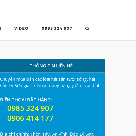
N
VIDEO
0985 324 907
THÔNG TIN LIÊN HỆ
Chuyên mua bán các loại hải sản tươi sống, hải
sản Lý Sơn giá rẻ. Nhận đóng hàng gửi đi các tỉnh.
ĐIỆN THOẠI ĐẶT HÀNG:
0985 324 907
0906 414 177
Địa chỉ chính
: Thôn Tây, An Vĩnh, Đảo Lý Sơn,