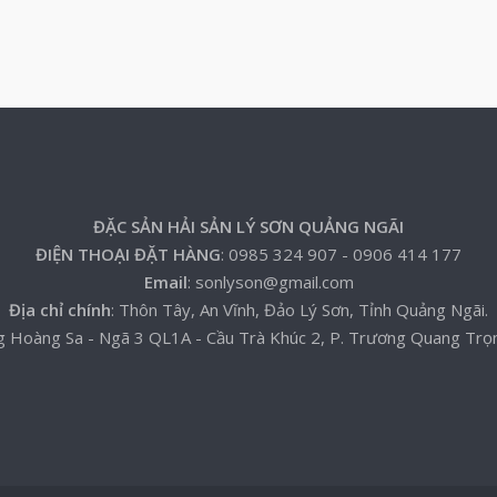
ĐẶC SẢN HẢI SẢN LÝ SƠN QUẢNG NGÃI
ĐIỆN THOẠI ĐẶT HÀNG
: 0985 324 907 - 0906 414 177
Email
: sonlyson@gmail.com
Địa chỉ chính
: Thôn Tây, An Vĩnh, Đảo Lý Sơn, Tỉnh Quảng Ngãi.
g Hoàng Sa - Ngã 3 QL1A - Cầu Trà Khúc 2, P. Trương Quang Trọ