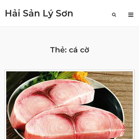
Skip
Hải Sản Lý Sơn
to
M
content
Thẻ:
cá cờ