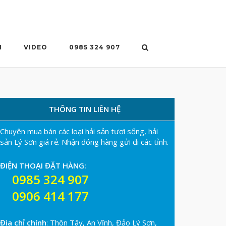
N
VIDEO
0985 324 907
THÔNG TIN LIÊN HỆ
Chuyên mua bán các loại hải sản tươi sống, hải
sản Lý Sơn giá rẻ. Nhận đóng hàng gửi đi các tỉnh.
ĐIỆN THOẠI ĐẶT HÀNG:
0985 324 907
0906 414 177
Địa chỉ chính
: Thôn Tây, An Vĩnh, Đảo Lý Sơn,