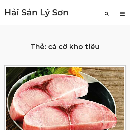
Skip
Hải Sản Lý Sơn
to
M
content
Thẻ:
cá cờ kho tiêu